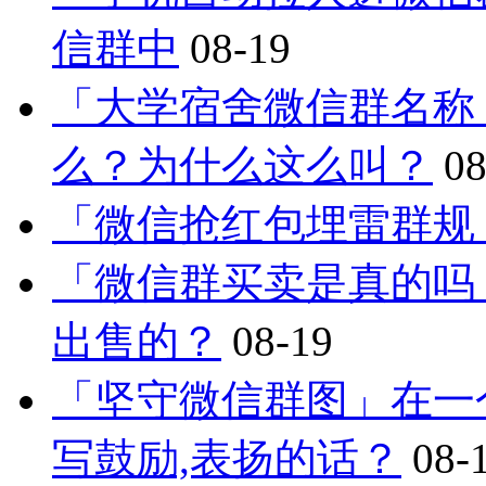
信群中
08-19
「大学宿舍微信群名称
么？为什么这么叫？
08
「微信抢红包埋雷群规
「微信群买卖是真的吗
出售的？
08-19
「坚守微信群图」在一
写鼓励,表扬的话？
08-