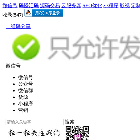
微信号
码怪活码
源码交易
云服务器
SEO优化
小程序
影视
定
收录(
547
)
二维码分享
微信号
微信号
公众号
微信群
货源
小程序
营销
搜索