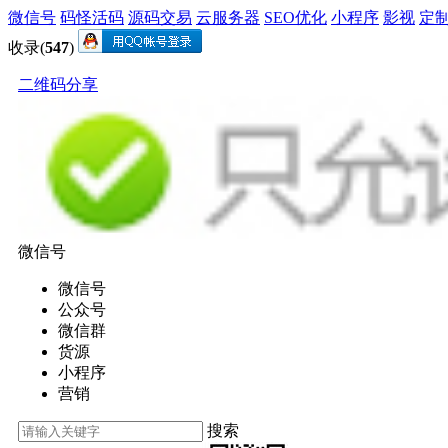
微信号
码怪活码
源码交易
云服务器
SEO优化
小程序
影视
定
收录(
547
)
二维码分享
微信号
微信号
公众号
微信群
货源
小程序
营销
搜索