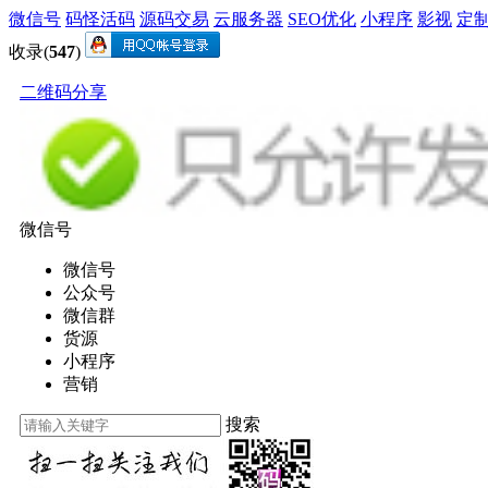
微信号
码怪活码
源码交易
云服务器
SEO优化
小程序
影视
定
收录(
547
)
二维码分享
微信号
微信号
公众号
微信群
货源
小程序
营销
搜索