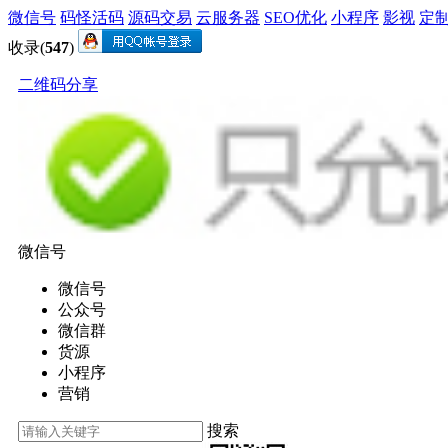
微信号
码怪活码
源码交易
云服务器
SEO优化
小程序
影视
定
收录(
547
)
二维码分享
微信号
微信号
公众号
微信群
货源
小程序
营销
搜索