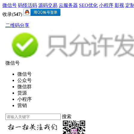
微信号
码怪活码
源码交易
云服务器
SEO优化
小程序
影视
定
收录(
547
)
二维码分享
微信号
微信号
公众号
微信群
货源
小程序
营销
搜索