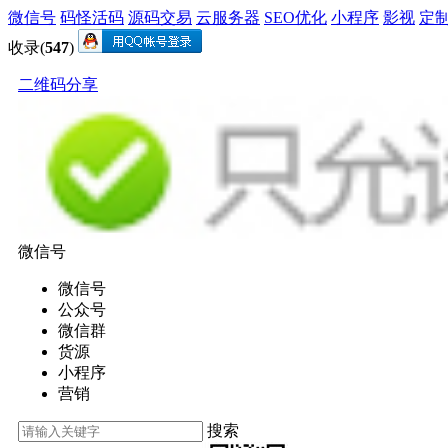
微信号
码怪活码
源码交易
云服务器
SEO优化
小程序
影视
定
收录(
547
)
二维码分享
微信号
微信号
公众号
微信群
货源
小程序
营销
搜索