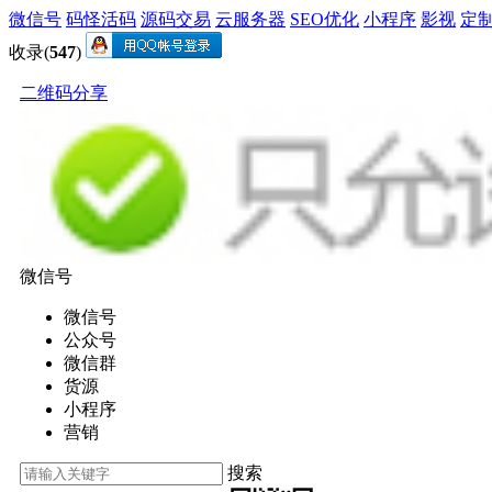
微信号
码怪活码
源码交易
云服务器
SEO优化
小程序
影视
定
收录(
547
)
二维码分享
微信号
微信号
公众号
微信群
货源
小程序
营销
搜索