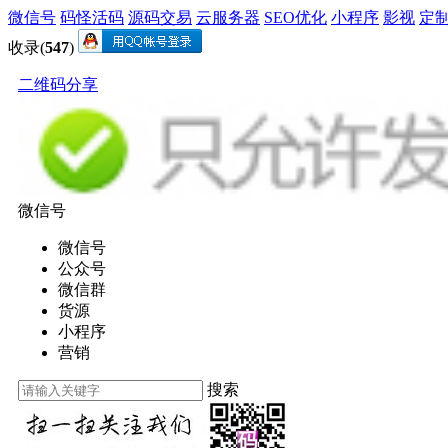
微信号
码怪活码
源码交易
云服务器
SEO优化
小程序
影视
定
收录(
547
)
二维码分享
微信号
微信号
公众号
微信群
货源
小程序
营销
搜索