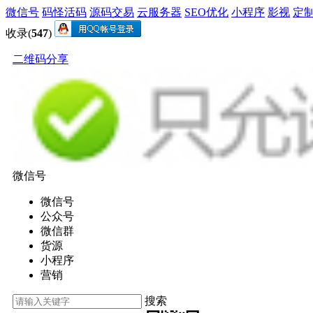
微信号
码怪活码
源码交易
云服务器
SEO优化
小程序
影视
定
收录(
547
)
二维码分享
微信号
微信号
公众号
微信群
货源
小程序
营销
搜索