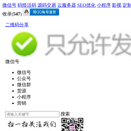
微信号
码怪活码
源码交易
云服务器
SEO优化
小程序
影视
定
收录(
547
)
二维码分享
微信号
微信号
公众号
微信群
货源
小程序
营销
搜索