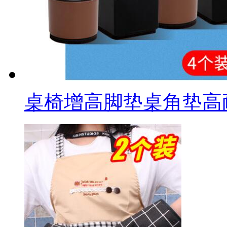
桌椅增高脚垫桌角垫高