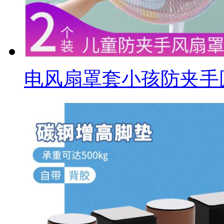
电风扇罩套小孩防夹手