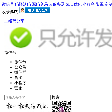
微信号
码怪活码
源码交易
云服务器
SEO优化
小程序
影视
定
收录(
547
)
二维码分享
微信号
微信号
公众号
微信群
货源
小程序
营销
搜索