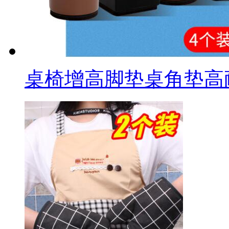
桌椅增高脚垫桌角垫高