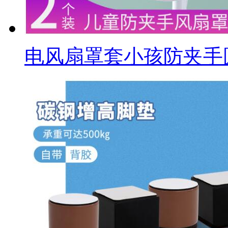
电风扇罩套小孩防夹手