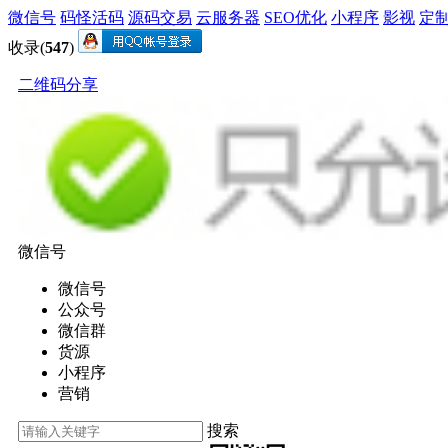
微信号
码怪活码
源码交易
云服务器
SEO优化
小程序
影视
定
收录(
547
)
二维码分享
微信号
微信号
公众号
微信群
货源
小程序
营销
搜索