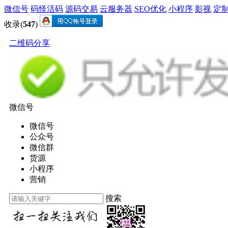
微信号
码怪活码
源码交易
云服务器
SEO优化
小程序
影视
定
收录(
547
)
二维码分享
微信号
微信号
公众号
微信群
货源
小程序
营销
搜索