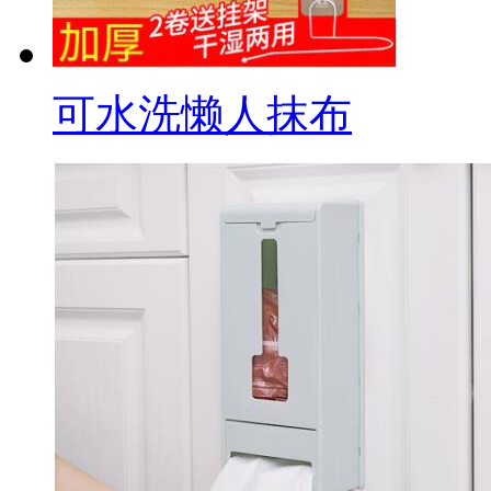
可水洗懒人抹布