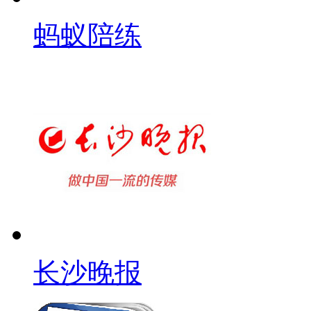
蚂蚁陪练
长沙晚报