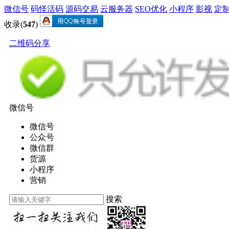
微信号
码怪活码
源码交易
云服务器
SEO优化
小程序
影视
定
收录(
547
)
二维码分享
微信号
微信号
公众号
微信群
货源
小程序
营销
搜索