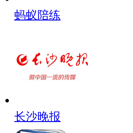
蚂蚁陪练
长沙晚报