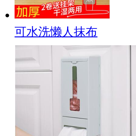
可水洗懒人抹布