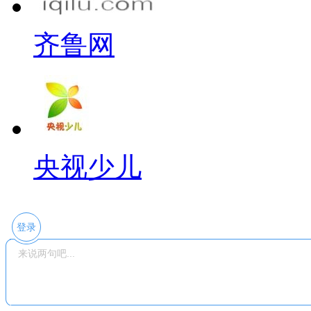
齐鲁网
央视少儿
登录