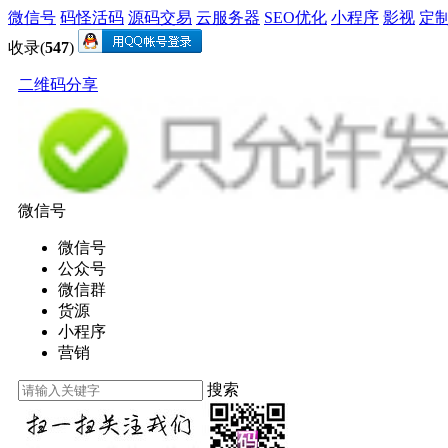
微信号
码怪活码
源码交易
云服务器
SEO优化
小程序
影视
定
收录(
547
)
二维码分享
微信号
微信号
公众号
微信群
货源
小程序
营销
搜索