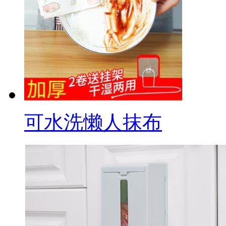
可水洗懒人抹布