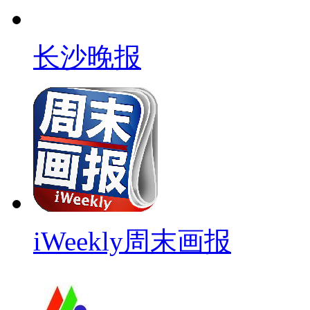
长沙晚报
iWeekly周末画报