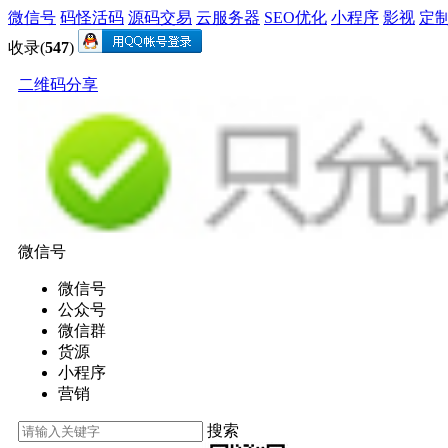
微信号
码怪活码
源码交易
云服务器
SEO优化
小程序
影视
定
收录(
547
)
二维码分享
微信号
微信号
公众号
微信群
货源
小程序
营销
搜索