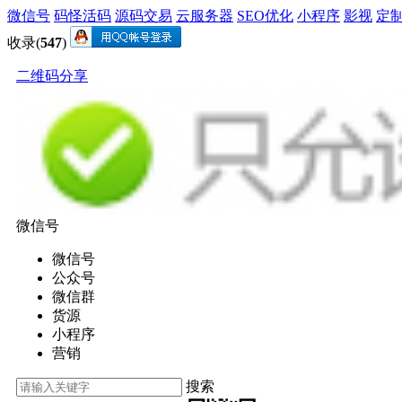
微信号
码怪活码
源码交易
云服务器
SEO优化
小程序
影视
定
收录(
547
)
二维码分享
微信号
微信号
公众号
微信群
货源
小程序
营销
搜索