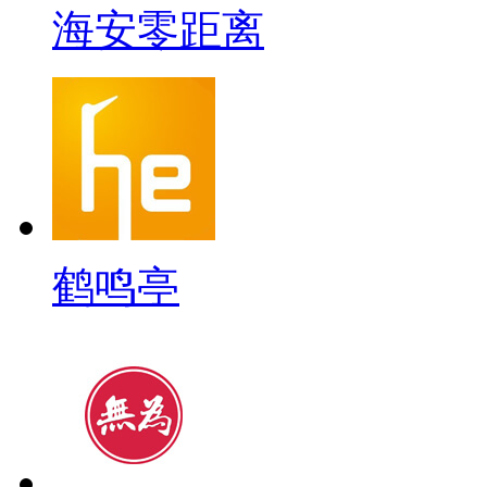
海安零距离
鹤鸣亭