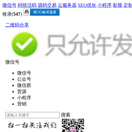
微信号
码怪活码
源码交易
云服务器
SEO优化
小程序
影视
定
收录(
547
)
二维码分享
微信号
微信号
公众号
微信群
货源
小程序
营销
搜索