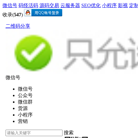
微信号
码怪活码
源码交易
云服务器
SEO优化
小程序
影视
定
收录(
547
)
二维码分享
微信号
微信号
公众号
微信群
货源
小程序
营销
搜索