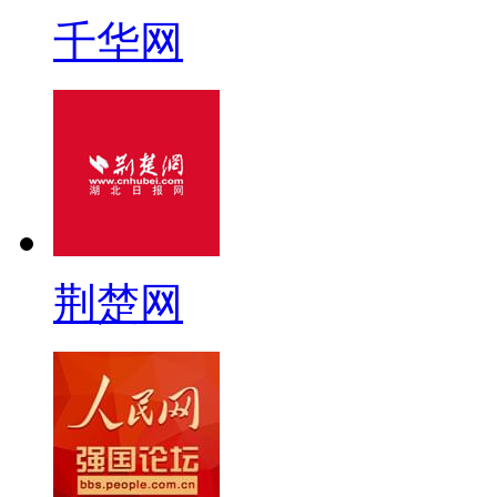
千华网
荆楚网