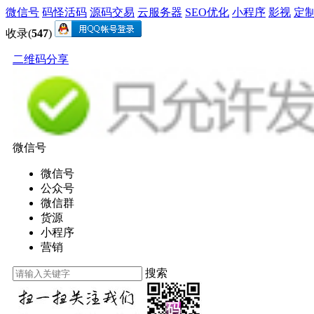
微信号
码怪活码
源码交易
云服务器
SEO优化
小程序
影视
定
收录(
547
)
二维码分享
微信号
微信号
公众号
微信群
货源
小程序
营销
搜索