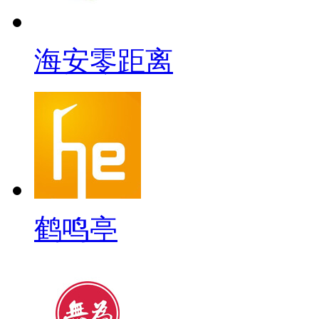
海安零距离
鹤鸣亭