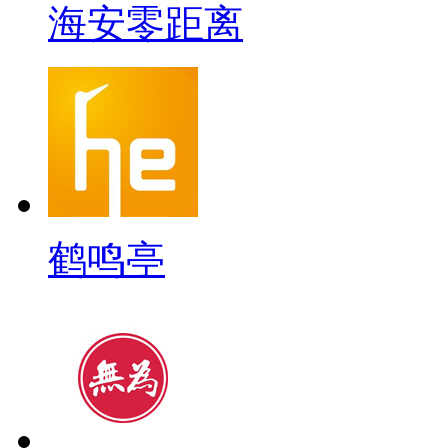
海安零距离
鹤鸣亭