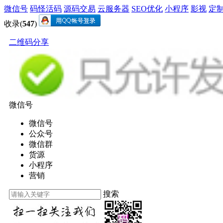
微信号
码怪活码
源码交易
云服务器
SEO优化
小程序
影视
定
收录(
547
)
二维码分享
微信号
微信号
公众号
微信群
货源
小程序
营销
搜索