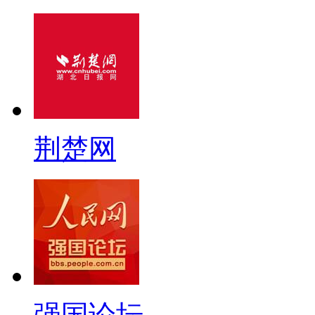
荆楚网
强国论坛