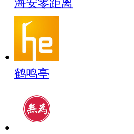
海安零距离
鹤鸣亭