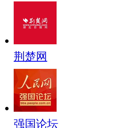
荆楚网
强国论坛