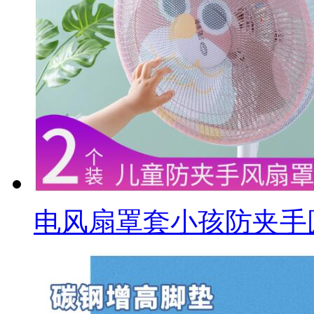
电风扇罩套小孩防夹手