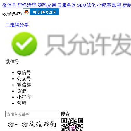
微信号
码怪活码
源码交易
云服务器
SEO优化
小程序
影视
定
收录(
547
)
二维码分享
微信号
微信号
公众号
微信群
货源
小程序
营销
搜索