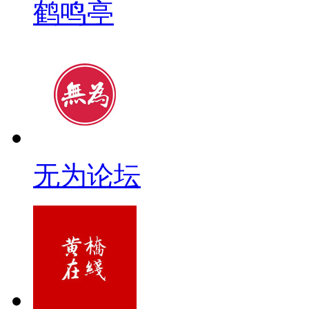
鹤鸣亭
无为论坛