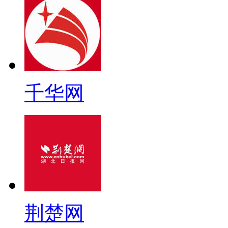
千华网
荆楚网