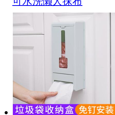
可水洗懒人抹布