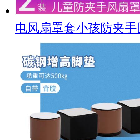
电风扇罩套小孩防夹手