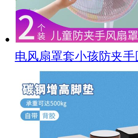
电风扇罩套小孩防夹手