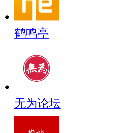
鹤鸣亭
无为论坛