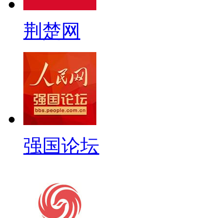
荆楚网
强国论坛