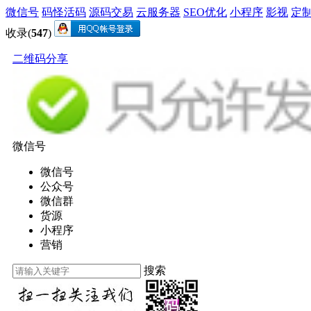
微信号
码怪活码
源码交易
云服务器
SEO优化
小程序
影视
定
收录(
547
)
二维码分享
微信号
微信号
公众号
微信群
货源
小程序
营销
搜索