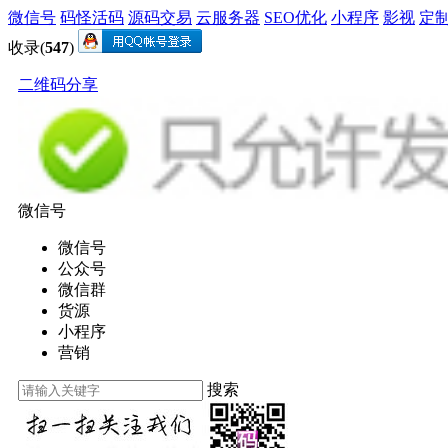
微信号
码怪活码
源码交易
云服务器
SEO优化
小程序
影视
定
收录(
547
)
二维码分享
微信号
微信号
公众号
微信群
货源
小程序
营销
搜索