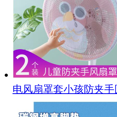
电风扇罩套小孩防夹手