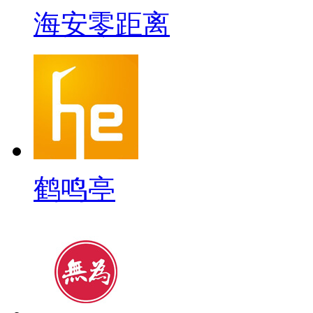
海安零距离
鹤鸣亭