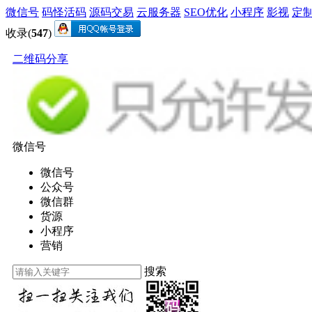
微信号
码怪活码
源码交易
云服务器
SEO优化
小程序
影视
定
收录(
547
)
二维码分享
微信号
微信号
公众号
微信群
货源
小程序
营销
搜索