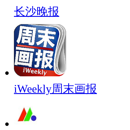
长沙晚报
iWeekly周末画报