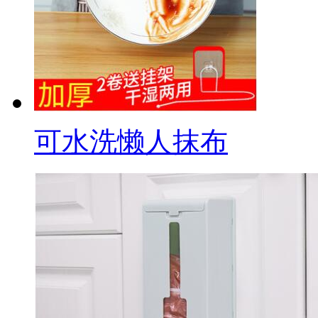
可水洗懒人抹布