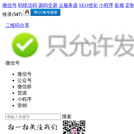
微信号
码怪活码
源码交易
云服务器
SEO优化
小程序
影视
定
收录(
547
)
二维码分享
微信号
微信号
公众号
微信群
货源
小程序
营销
搜索