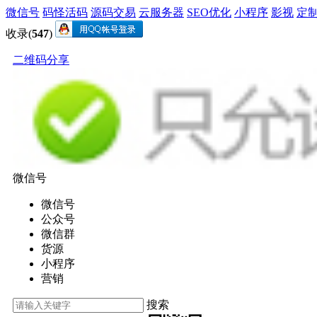
微信号
码怪活码
源码交易
云服务器
SEO优化
小程序
影视
定
收录(
547
)
二维码分享
微信号
微信号
公众号
微信群
货源
小程序
营销
搜索