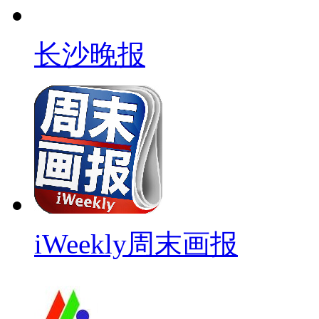
长沙晚报
iWeekly周末画报