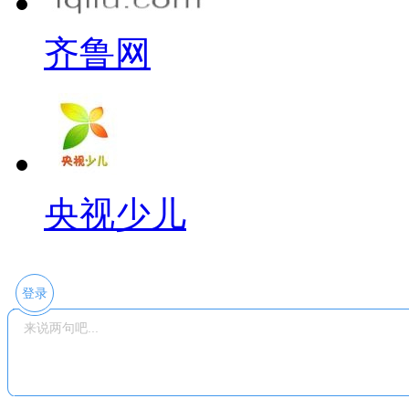
齐鲁网
央视少儿
登录