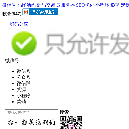
微信号
码怪活码
源码交易
云服务器
SEO优化
小程序
影视
定
收录(
547
)
二维码分享
微信号
微信号
公众号
微信群
货源
小程序
营销
搜索