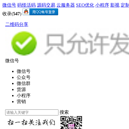
微信号
码怪活码
源码交易
云服务器
SEO优化
小程序
影视
定
收录(
547
)
二维码分享
微信号
微信号
公众号
微信群
货源
小程序
营销
搜索