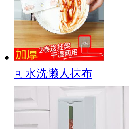
可水洗懒人抹布