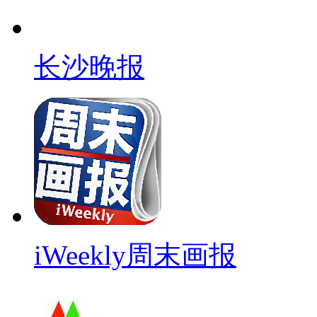
长沙晚报
iWeekly周末画报