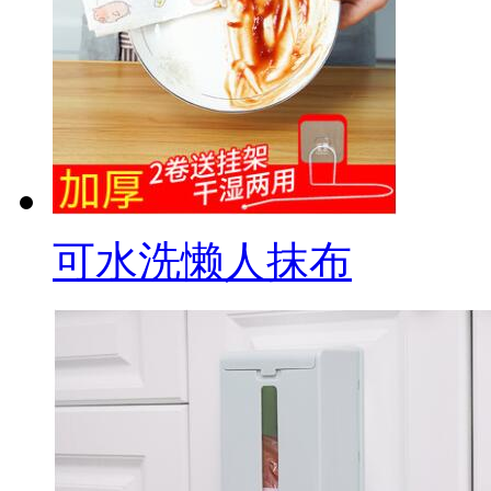
可水洗懒人抹布