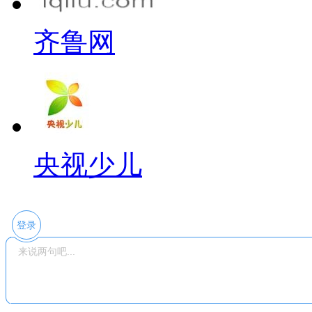
齐鲁网
央视少儿
登录