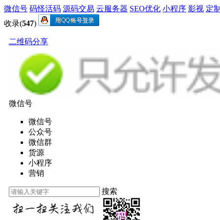
微信号
码怪活码
源码交易
云服务器
SEO优化
小程序
影视
定
收录(
547
)
二维码分享
微信号
微信号
公众号
微信群
货源
小程序
营销
搜索