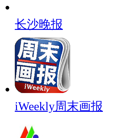
长沙晚报
iWeekly周末画报