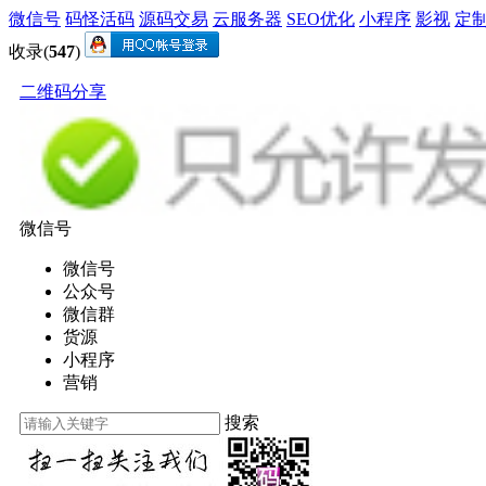
微信号
码怪活码
源码交易
云服务器
SEO优化
小程序
影视
定
收录(
547
)
二维码分享
微信号
微信号
公众号
微信群
货源
小程序
营销
搜索