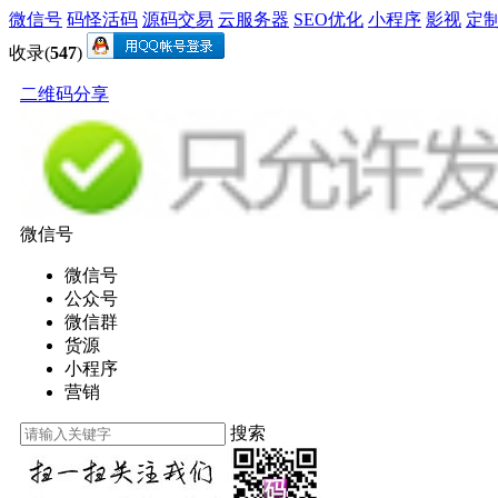
微信号
码怪活码
源码交易
云服务器
SEO优化
小程序
影视
定
收录(
547
)
二维码分享
微信号
微信号
公众号
微信群
货源
小程序
营销
搜索