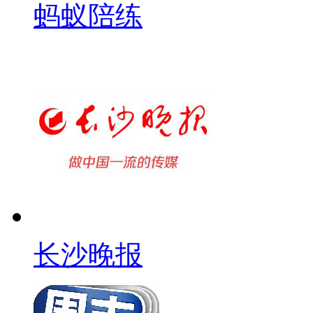
蚂蚁陪练
长沙晚报