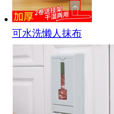
可水洗懒人抹布