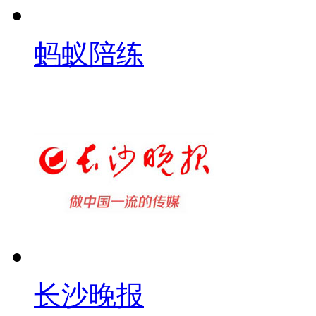
蚂蚁陪练
长沙晚报