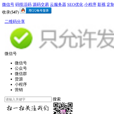
微信号
码怪活码
源码交易
云服务器
SEO优化
小程序
影视
定
收录(
547
)
二维码分享
微信号
微信号
公众号
微信群
货源
小程序
营销
搜索