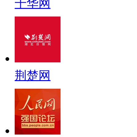
千华网
荆楚网