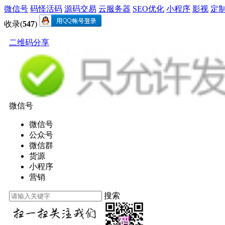
微信号
码怪活码
源码交易
云服务器
SEO优化
小程序
影视
定
收录(
547
)
二维码分享
微信号
微信号
公众号
微信群
货源
小程序
营销
搜索