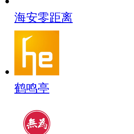
海安零距离
鹤鸣亭