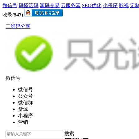
微信号
码怪活码
源码交易
云服务器
SEO优化
小程序
影视
定
收录(
547
)
二维码分享
微信号
微信号
公众号
微信群
货源
小程序
营销
搜索