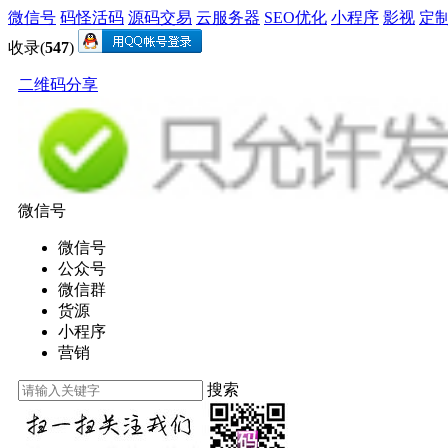
微信号
码怪活码
源码交易
云服务器
SEO优化
小程序
影视
定
收录(
547
)
二维码分享
微信号
微信号
公众号
微信群
货源
小程序
营销
搜索