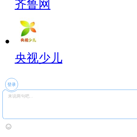
齐鲁网
央视少儿
登录