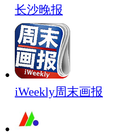
长沙晚报
iWeekly周末画报