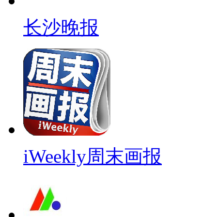
长沙晚报
iWeekly周末画报