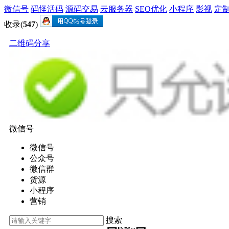
微信号
码怪活码
源码交易
云服务器
SEO优化
小程序
影视
定
收录(
547
)
二维码分享
微信号
微信号
公众号
微信群
货源
小程序
营销
搜索