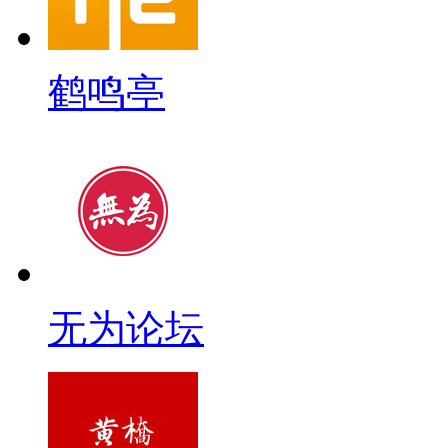
鹤鸣亭
无为论坛