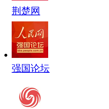
荆楚网
强国论坛