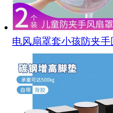
电风扇罩套小孩防夹手