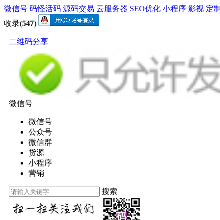
微信号
码怪活码
源码交易
云服务器
SEO优化
小程序
影视
定
收录(
547
)
二维码分享
微信号
微信号
公众号
微信群
货源
小程序
营销
搜索