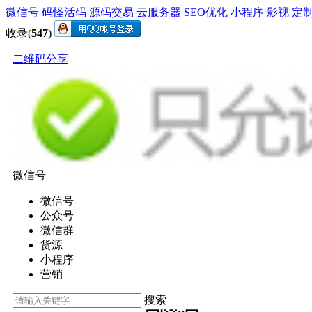
微信号
码怪活码
源码交易
云服务器
SEO优化
小程序
影视
定
收录(
547
)
二维码分享
微信号
微信号
公众号
微信群
货源
小程序
营销
搜索