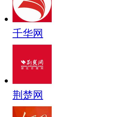
千华网
荆楚网