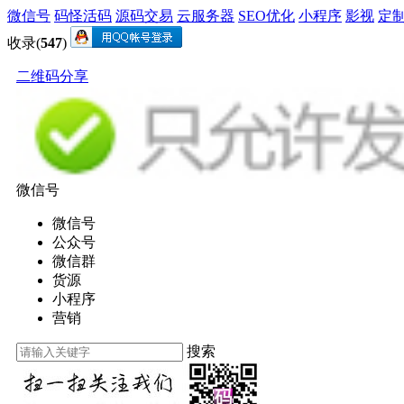
微信号
码怪活码
源码交易
云服务器
SEO优化
小程序
影视
定
收录(
547
)
二维码分享
微信号
微信号
公众号
微信群
货源
小程序
营销
搜索