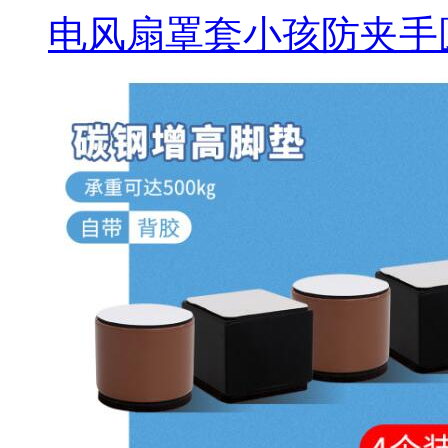
电风扇罩套小孩防夹手