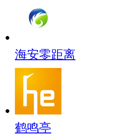
海安零距离
鹤鸣亭