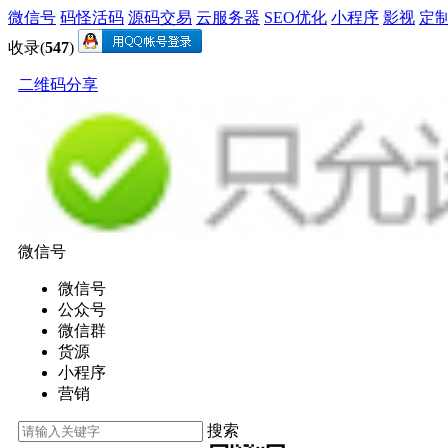
微信号
码怪活码
源码交易
云服务器
SEO优化
小程序
影视
定
收录(
547
)
二维码分享
微信号
微信号
公众号
微信群
货源
小程序
营销
搜索