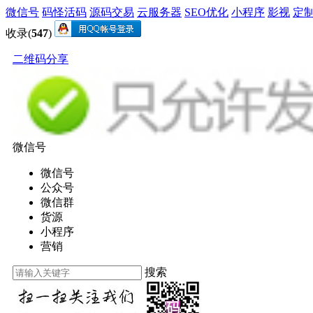
微信号
码怪活码
源码交易
云服务器
SEO优化
小程序
影视
定
收录(
547
)
二维码分享
微信号
微信号
公众号
微信群
货源
小程序
营销
搜索