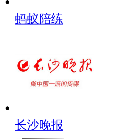
蚂蚁陪练
长沙晚报