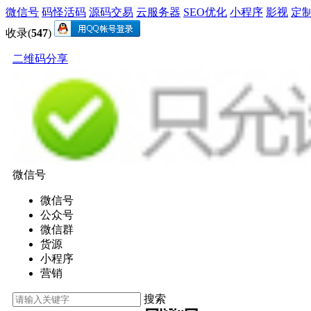
微信号
码怪活码
源码交易
云服务器
SEO优化
小程序
影视
定
收录(
547
)
二维码分享
微信号
微信号
公众号
微信群
货源
小程序
营销
搜索