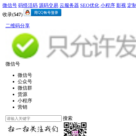
微信号
码怪活码
源码交易
云服务器
SEO优化
小程序
影视
定
收录(
547
)
二维码分享
微信号
微信号
公众号
微信群
货源
小程序
营销
搜索