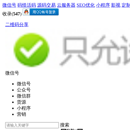
微信号
码怪活码
源码交易
云服务器
SEO优化
小程序
影视
定
收录(
547
)
二维码分享
微信号
微信号
公众号
微信群
货源
小程序
营销
搜索