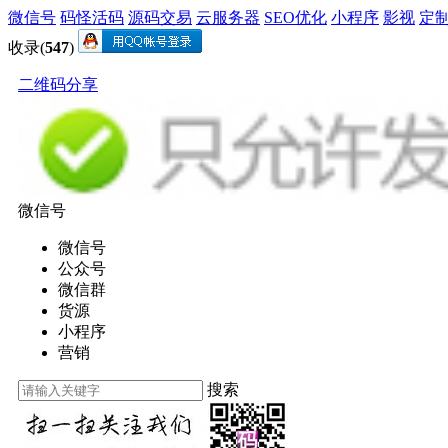
微信号
码怪活码
源码交易
云服务器
SEO优化
小程序
影视
定
收录(
547
)
二维码分享
微信号
微信号
公众号
微信群
货源
小程序
营销
搜索