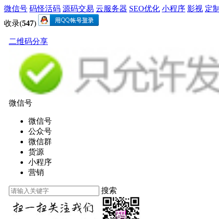
微信号
码怪活码
源码交易
云服务器
SEO优化
小程序
影视
定
收录(
547
)
二维码分享
微信号
微信号
公众号
微信群
货源
小程序
营销
搜索