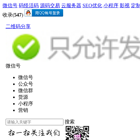
微信号
码怪活码
源码交易
云服务器
SEO优化
小程序
影视
定
收录(
547
)
二维码分享
微信号
微信号
公众号
微信群
货源
小程序
营销
搜索